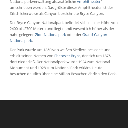
Nationalparkverwaltung als „natürliche
Amphitheater
“
umschrieben werden. Das größte dieser Amphitheater ist der
fälschlicherweise als Canyon bezeichnete Bryce Canyon.
Der Bryce-Canyon-Nationalpark befindet sich in einer Höhe von
2400 bis 2700 Metern und liegt damit wesentlich höher als der
nahe gelegene
Zion-Nationalpark
oder der
Grand-Canyon-
Nationalpark
.
Der Park wurde um 1850 von weißen Siedlern besiedelt und
erhielt seinen Namen von
Ebenezer Bryce
, der sich um 1875
dort niederließ. Der Nationalpark wurde 1924 zum
National
Monument
und 1928 zum
National Park
erklärt. Heute
besuchen deutlich über eine Million Besucher jährlich den Park.