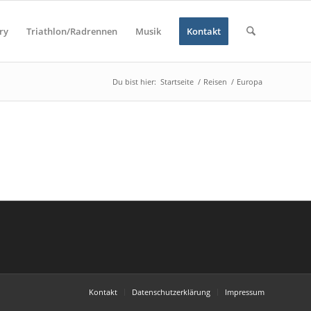
ry
Triathlon/Radrennen
Musik
Kontakt
Du bist hier:
Startseite
/
Reisen
/
Europa
Kontakt
Datenschutzerklärung
Impressum