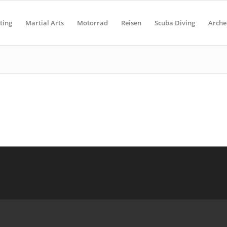
ting
Martial Arts
Motorrad
Reisen
Scuba Diving
Arche