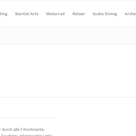
ting
Martial Arts
Motorrad
Reisen
Scuba Diving
Arche
r durch alle 5 Kontinente,
Tauchen), interessante Links