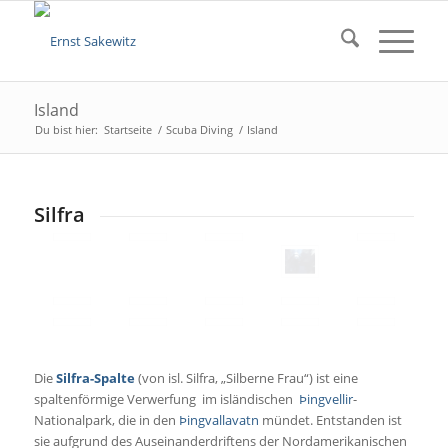
Island
Du bist hier:
Startseite
/
Scuba Diving
/
Island
Silfra
Die
Silfra-Spalte
(von isl. Silfra, „Silberne Frau“) ist eine
spaltenförmige Verwerfung im isländischen
Þingvellir
-
Nationalpark, die in den
Þingvallavatn
mündet. Entstanden ist
sie aufgrund des Auseinanderdriftens der Nordamerikanischen