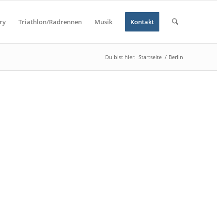
ry
Triathlon/Radrennen
Musik
Kontakt
Du bist hier:
Startseite
/
Berlin