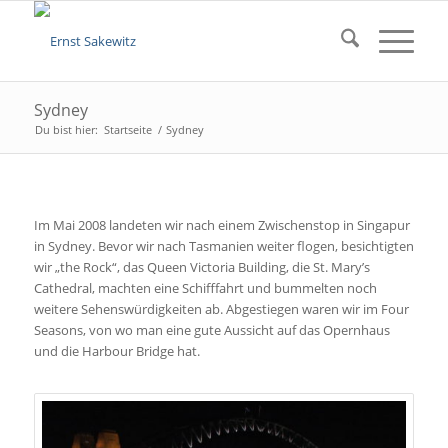
Sydney
Du bist hier:
Startseite
/
Sydney
Im Mai 2008 landeten wir nach einem Zwischenstop in Singapur
in Sydney. Bevor wir nach Tasmanien weiter flogen, besichtigten
wir „the Rock“, das Queen Victoria Building, die St. Mary’s
Cathedral, machten eine Schifffahrt und bummelten noch
weitere Sehenswürdigkeiten ab. Abgestiegen waren wir im Four
Seasons, von wo man eine gute Aussicht auf das Opernhaus
und die Harbour Bridge hat.