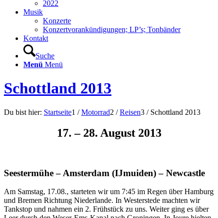
2022
Musik
Konzerte
Konzertvorankündigungen; LP’s; Tonbänder
Kontakt
Suche
Menü
Menü
Schottland 2013
Du bist hier:
Startseite
1
/
Motorrad
2
/
Reisen
3
/
Schottland 2013
17. – 28. August 2013
Seestermühe – Amsterdam (IJmuiden) – Newcastle
Am Samstag, 17.08., starteten wir um 7:45 im Regen über Hamburg
und Bremen Richtung Niederlande. In Westerstede machten wir
Tankstop und nahmen ein 2. Frühstück zu uns. Weiter ging es über
Leer durch den Weser-Ems-Kanal nach Groningen. In Joure hielten