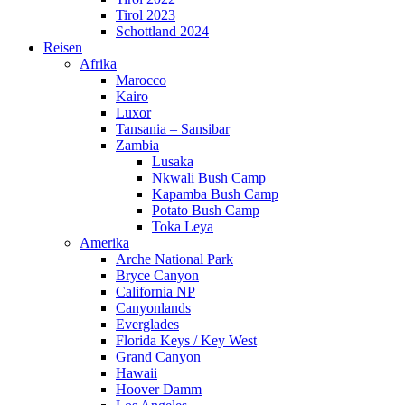
Tirol 2023
Schottland 2024
Reisen
Afrika
Marocco
Kairo
Luxor
Tansania – Sansibar
Zambia
Lusaka
Nkwali Bush Camp
Kapamba Bush Camp
Potato Bush Camp
Toka Leya
Amerika
Arche National Park
Bryce Canyon
California NP
Canyonlands
Everglades
Florida Keys / Key West
Grand Canyon
Hawaii
Hoover Damm