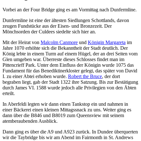
Vorbei an der Four Bridge ging es am Vormittag nach Dunfermline.
Dunfermline ist eine der ältesten Siedlungen Schottlands, davon
zeugen Fundstücke aus der Eisen- und Bronzezeit. Der
Mönchsorden der Culdees siedelte sich hier an.
Mit der Heirat von
Malcolm Canmore
und
Königin Margareta
im
Jahre 1070 erhöhte sich die Bekanntheit der Stadt deutlich. Der
König lebte in einem Turm auf einem Hügel, der an drei Seiten vom
Glen umgeben war. Überreste dieses Schlosses findet man im
Pittencrieff Park. Unter dem Einfluss der Königin wurde 1075 das
Fundament für das Benediktinerkloster gelegt, das später von David
I. zu einer Abtei erhoben wurde.
Robert the Bruce
, der dort
begraben liegt, gab der Stadt 1322 ihre Satzung. Bis zur Bestätigung
durch James VI. 1588 wurde jedoch alle Privilegien von den Äbten
erteilt.
In Aberfeldi legten wir dann einen Tankstop ein und nahmen in
einer Bäckerei einen kleinen Mittagssnack zu uns. Weiter ging es
dann über die B846 und B8019 zum Queensview mit seinem
atemberaubenden Ausblick.
Dann ging es über die A9 und A923 zurück. In Dundee überquerten
wir die Taybridge bis wir am Abend im Fairmonth in St. Andrews