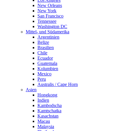
Los Angeles
New Orleans
New York
San Francisco
Tennessee
Washington DC
Mittel- und Südamerika
Argentinien
Belize
Brasilien
Chile
Ecuador
Guatemala
Kolumbien
Mexico
Peru
Australis / Cape Horn
Asien
Hongkong
Indien
Kambodscha
Kamtschatka
Kasachstan
Macau
Malaysia