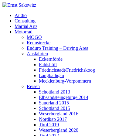
Audio
Consulting
Martial Arts
Motorrad
MOGO
Rennstrecke
Enduro Training – Driving Area
Ausfahrten
Eckernförde
Fahlshöft
Friedrichstadt/Friedrichskoog
Langballigau
Mecklenburg-Vorpommern
Reisen
Schottland 2013
Elbsandsteingebirge 2014
Sauerland 2015
Schottland 2015
Weserbergland 2016
Nordkap 2017
Tirol 2019
Weserbergland 2020
Tirol 2022