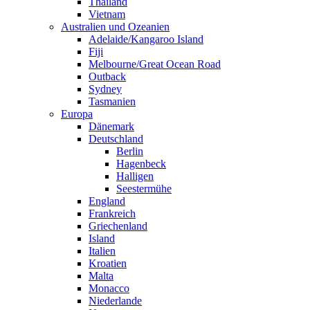
Thailand
Vietnam
Australien und Ozeanien
Adelaide/Kangaroo Island
Fiji
Melbourne/Great Ocean Road
Outback
Sydney
Tasmanien
Europa
Dänemark
Deutschland
Berlin
Hagenbeck
Halligen
Seestermühe
England
Frankreich
Griechenland
Island
Italien
Kroatien
Malta
Monacco
Niederlande