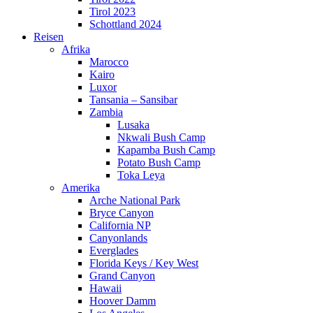
Tirol 2023
Schottland 2024
Reisen
Afrika
Marocco
Kairo
Luxor
Tansania – Sansibar
Zambia
Lusaka
Nkwali Bush Camp
Kapamba Bush Camp
Potato Bush Camp
Toka Leya
Amerika
Arche National Park
Bryce Canyon
California NP
Canyonlands
Everglades
Florida Keys / Key West
Grand Canyon
Hawaii
Hoover Damm