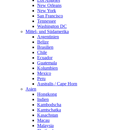
Los Angeles
New Orleans
New York
San Francisco
Tennessee
Washington DC
Mittel- und Südamerika
Argentinien
Belize
Brasilien
Chile
Ecuador
Guatemala
Kolumbien
Mexico
Peru
Australis / Cape Horn
Asien
Hongkong
Indien
Kambodscha
Kamtschatka
Kasachstan
Macau
Malaysia