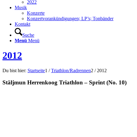
2022
Musik
Konzerte
Konzertvorankündigungen; LP’s; Tonbänder
Kontakt
Suche
Menü
Menü
2012
Du bist hier:
Startseite
1
/
Triathlon/Radrennen
2
/
2012
Stäljmun Herrenkoog Triathlon – Sprint (No. 10)