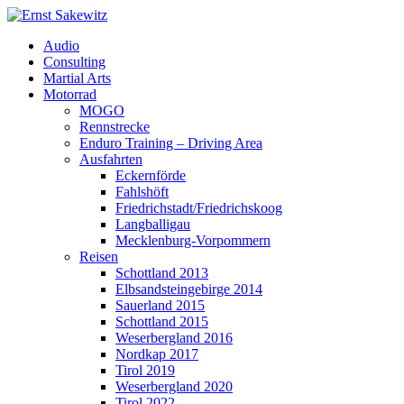
Audio
Consulting
Martial Arts
Motorrad
MOGO
Rennstrecke
Enduro Training – Driving Area
Ausfahrten
Eckernförde
Fahlshöft
Friedrichstadt/Friedrichskoog
Langballigau
Mecklenburg-Vorpommern
Reisen
Schottland 2013
Elbsandsteingebirge 2014
Sauerland 2015
Schottland 2015
Weserbergland 2016
Nordkap 2017
Tirol 2019
Weserbergland 2020
Tirol 2022