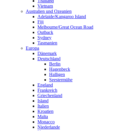
Thailand
Vietnam
Australien und Ozeanien
Adelaide/Kangaroo Island
Fiji
Melbourne/Great Ocean Road
Outback
Sydney
Tasmanien
Europa
Dänemark
Deutschland
Berlin
Hagenbeck
Halligen
Seestermühe
England
Frankreich
Griechenland
Island
Italien
Kroatien
Malta
Monacco
Niederlande