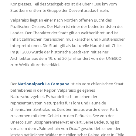
Kongresses. Teil des Stadtgebiets ist die über 1.000 km vom
Stadtkern entfernte Gruppe der Desventuradas-Inseln.
Valparaíso liegt an einer nach Norden offenen Bucht des
Pazifischen Ozeans. Der Hafen ist einer der bedeutendsten des
Landes. Der Charakter der Stadt gilt als weltberühmt und ist
Inhalt zahlreicher literarischer, musikalischer und künstlerischer
Interpretationen. Die Stadt gilt als kulturelle Hauptstadt Chiles.
Im Juli 2003 wurde der historische Stadtkern mit seiner
Architektur aus dem 19. und 20. Jahrhundert von der UNESCO
zum Weltkulturerbe erklärt.
Der
Nationalpark La Campana
ist ein vom chilenischen Staat
betriebenes in der Region Valparaíso gelegenes
Naturschutzgebiet. Es handelt sich um einen der
repräsentativsten Naturparks für Flora und Fauna de
chilenischen Zentralzone. Darüber hinaus wurde dieser Park
zusammen mit dem Gebiet um den Peñuelas-See von der
Unesco zum Biosphärenreservat erklärt. Seine Bedeutung ist
vor allem dem „Palmenhain von Ocoa“ geschuldet, einem der
letzten natürlichen Wälder mit chilenischer Palme, einer in Chile