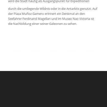
wird die Stadt häufig als Ausgangspunkt für Expeditionen
durch die umliegende Wildnis oder in die Antarktis genutzt. Auf
der Plaza Muñoz Gamero erinnert ein Denkmal an den
Seefahrer Ferdinand Magellan und im Museo Nao Victoria ist
die Nachbildung einer seiner Galeonen zu sehen.