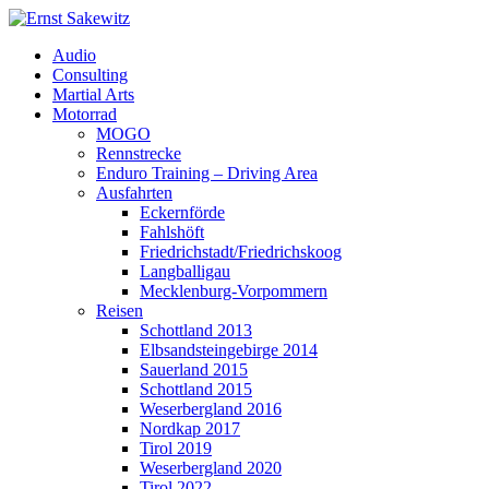
Audio
Consulting
Martial Arts
Motorrad
MOGO
Rennstrecke
Enduro Training – Driving Area
Ausfahrten
Eckernförde
Fahlshöft
Friedrichstadt/Friedrichskoog
Langballigau
Mecklenburg-Vorpommern
Reisen
Schottland 2013
Elbsandsteingebirge 2014
Sauerland 2015
Schottland 2015
Weserbergland 2016
Nordkap 2017
Tirol 2019
Weserbergland 2020
Tirol 2022