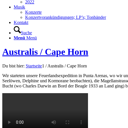
2022
Musik
Konzerte
Konzertvorankündigungen; LP’s; Tonbänder
Kontakt
Suche
Menü
Menü
Australis / Cape Horn
Du bist hier:
Startseite
1
/
Australis / Cape Horn
Wir starteten unsere Feuerlandsexpedition in Punta Arenas, wo wir 
Seelöwen, Delphine und Kormorane beobachten), die Magellanstrass
Bucht (wo Charles Darwin an Bord der Beagle 1933 an Land ging) bis 