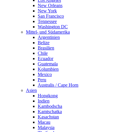
Los Angeles
New Orleans
New York
San Francisco
Tennessee
Washington DC
Mittel- und Südamerika
Argentinien
Belize
Brasilien
Chile
Ecuador
Guatemala
Kolumbien
Mexico
Peru
Australis / Cape Horn
Asien
Hongkong
Indien
Kambodscha
Kamtschatka
Kasachstan
Macau
Malaysia