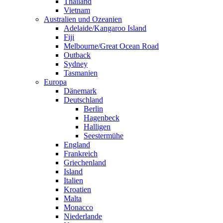
Thailand
Vietnam
Australien und Ozeanien
Adelaide/Kangaroo Island
Fiji
Melbourne/Great Ocean Road
Outback
Sydney
Tasmanien
Europa
Dänemark
Deutschland
Berlin
Hagenbeck
Halligen
Seestermühe
England
Frankreich
Griechenland
Island
Italien
Kroatien
Malta
Monacco
Niederlande