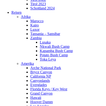
Tirol 2023
Schottland 2024
Reisen
Afrika
Marocco
Kairo
Luxor
Tansania – Sansibar
Zambia
Lusaka
Nkwali Bush Camp
Kapamba Bush Camp
Potato Bush Camp
Toka Leya
Amerika
Arche National Park
Bryce Canyon
California NP
Canyonlands
Everglades
Florida Keys / Key West
Grand Canyon
Hawaii
Hoover Damm