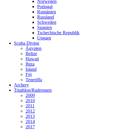
Norwegen
Portugal
Rumänien
Russland
Schweden
Spanien
Tschechische Republik
Ungarn
Scuba Diving
Ägypten
Belize
Hawaii
Ibiza
Island
Fiji
Teneriffa
Archery
Triathlon/Radrennen
2009
2010
2011
2012
2013
2014
2017