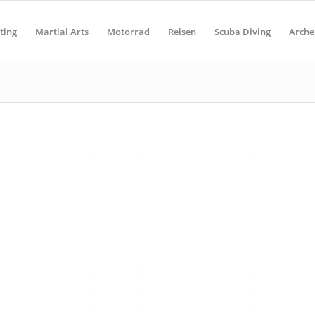
ting
Martial Arts
Motorrad
Reisen
Scuba Diving
Arche