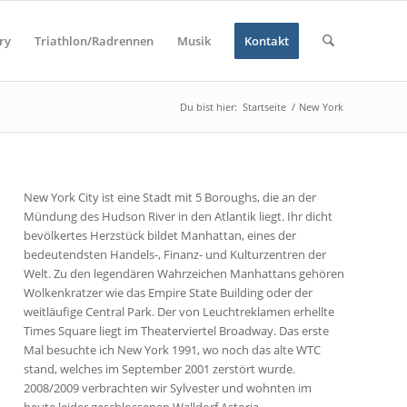
ry
Triathlon/Radrennen
Musik
Kontakt
Du bist hier:
Startseite
/
New York
New York City ist eine Stadt mit 5 Boroughs, die an der
Mündung des Hudson River in den Atlantik liegt. Ihr dicht
bevölkertes Herzstück bildet Manhattan, eines der
bedeutendsten Handels-, Finanz- und Kulturzentren der
Welt. Zu den legendären Wahrzeichen Manhattans gehören
Wolkenkratzer wie das Empire State Building oder der
weitläufige Central Park. Der von Leuchtreklamen erhellte
Times Square liegt im Theaterviertel Broadway. Das erste
Mal besuchte ich New York 1991, wo noch das alte WTC
stand, welches im September 2001 zerstört wurde.
2008/2009 verbrachten wir Sylvester und wohnten im