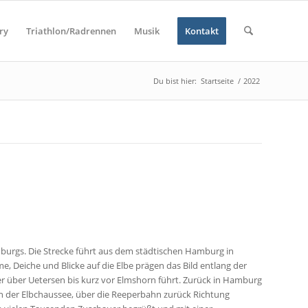
ry
Triathlon/Radrennen
Musik
Kontakt
Du bist hier:
Startseite
/
2022
burgs. Die Strecke führt aus dem städtischen Hamburg in
 Deiche und Blicke auf die Elbe prägen das Bild entlang der
r über Uetersen bis kurz vor Elmshorn führt. Zurück in Hamburg
h der Elbchaussee, über die Reeperbahn zurück Richtung