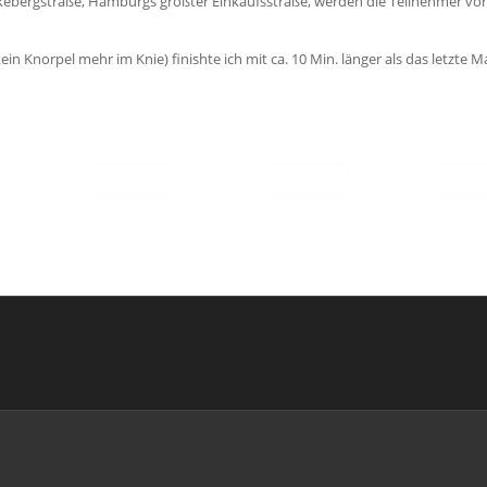
nckebergstraße, Hamburgs größter Einkaufsstraße, werden die Teilnehmer vo
n Knorpel mehr im Knie) finishte ich mit ca. 10 Min. länger als das letzte Ma