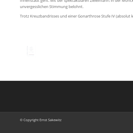
Innenstadt geht. Mit der spektakulären Zieleinfahrt in der Mö
unvergesslichen Stimmung belohnt.
Trotz Kreuzbandrisses und einer Gonarthrose Stufe IV (absolut kei
© Copyright Ernst Sakewitz