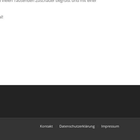
n vielen Tausenden Zuschauer begrüßt und mit einer
l!
Kontakt
Datenschutzerklärung
Impressum