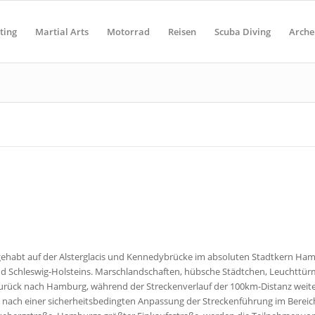
ting
Martial Arts
Motorrad
Reisen
Scuba Diving
Arche
gehabt auf der Alsterglacis und Kennedybrücke im absoluten Stadtkern Ham
 Schleswig-Holsteins. Marschlandschaften, hübsche Städtchen, Leuchttürme,
zurück nach Hamburg, während der Streckenverlauf der 100km-Distanz weite
s nach einer sicherheitsbedingten Anpassung der Streckenführung im Bereic