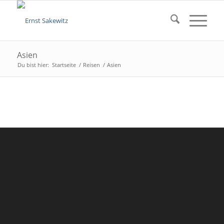
Asien
Du bist hier:
Startseite
/
Reisen
/
Asien