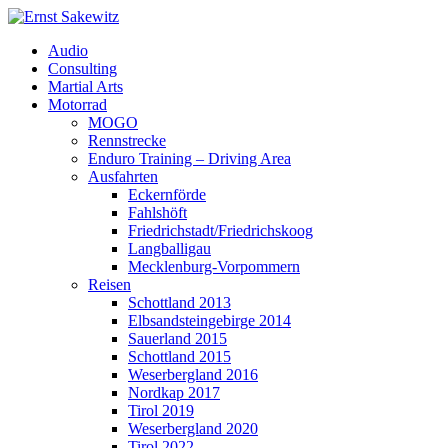
Audio
Consulting
Martial Arts
Motorrad
MOGO
Rennstrecke
Enduro Training – Driving Area
Ausfahrten
Eckernförde
Fahlshöft
Friedrichstadt/Friedrichskoog
Langballigau
Mecklenburg-Vorpommern
Reisen
Schottland 2013
Elbsandsteingebirge 2014
Sauerland 2015
Schottland 2015
Weserbergland 2016
Nordkap 2017
Tirol 2019
Weserbergland 2020
Tirol 2022