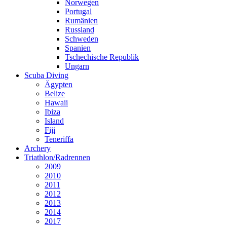
Norwegen
Portugal
Rumänien
Russland
Schweden
Spanien
Tschechische Republik
Ungarn
Scuba Diving
Ägypten
Belize
Hawaii
Ibiza
Island
Fiji
Teneriffa
Archery
Triathlon/Radrennen
2009
2010
2011
2012
2013
2014
2017