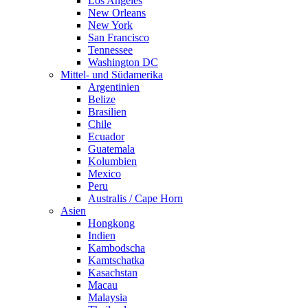
Los Angeles
New Orleans
New York
San Francisco
Tennessee
Washington DC
Mittel- und Südamerika
Argentinien
Belize
Brasilien
Chile
Ecuador
Guatemala
Kolumbien
Mexico
Peru
Australis / Cape Horn
Asien
Hongkong
Indien
Kambodscha
Kamtschatka
Kasachstan
Macau
Malaysia