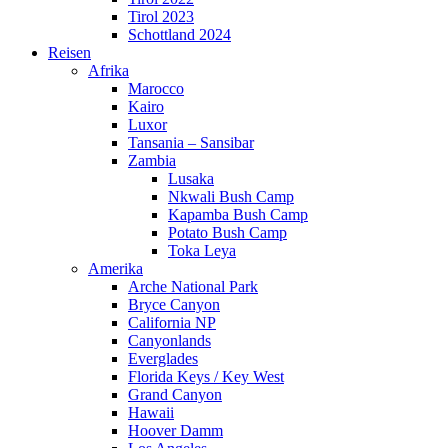
Tirol 2023
Schottland 2024
Reisen
Afrika
Marocco
Kairo
Luxor
Tansania – Sansibar
Zambia
Lusaka
Nkwali Bush Camp
Kapamba Bush Camp
Potato Bush Camp
Toka Leya
Amerika
Arche National Park
Bryce Canyon
California NP
Canyonlands
Everglades
Florida Keys / Key West
Grand Canyon
Hawaii
Hoover Damm