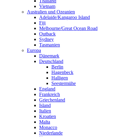
Thailand
Vietnam
Australien und Ozeanien
Adelaide/Kangaroo Island
Fiji
Melbourne/Great Ocean Road
Outback
Sydney
Tasmanien
Europa
Dänemark
Deutschland
Berlin
Hagenbeck
Halligen
Seestermühe
England
Frankreich
Griechenland
Island
Italien
Kroatien
Malta
Monacco
Niederlande